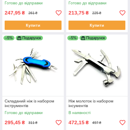
Готово до відправки
Готово до відправки
247,95
213,75
₴
₴
261 ₴
225 ₴
Купити
Купити
–5%
Подарунок
–5%
Подарунок
Складаний ніж із набором
Ніж молоток із набором
інструментів
інсументів
Готово до відправки
В наявності
295,45
472,15
₴
₴
311 ₴
497 ₴