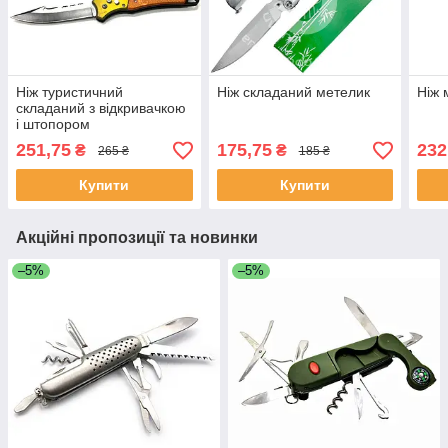
Ніж туристичний
Ніж складаний метелик
Ніж 
складаний з відкривачкою
і штопором
251,75
175,75
232
₴
₴
265 ₴
185 ₴
Купити
Купити
Акційні пропозиції та новинки
–5%
–5%