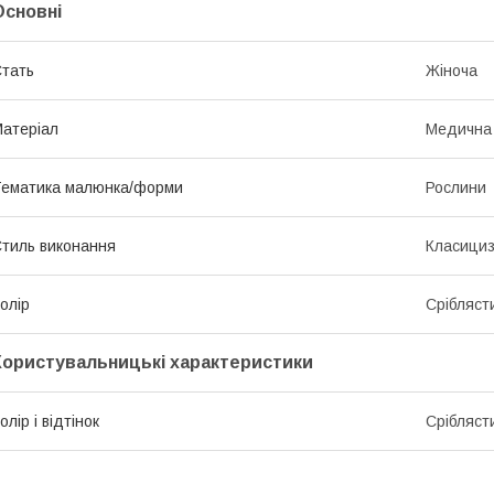
Основні
тать
Жіноча
атеріал
Медична
ематика малюнка/форми
Рослини
тиль виконання
Класици
олір
Срібляст
Користувальницькі характеристики
олір і відтінок
Срібляст