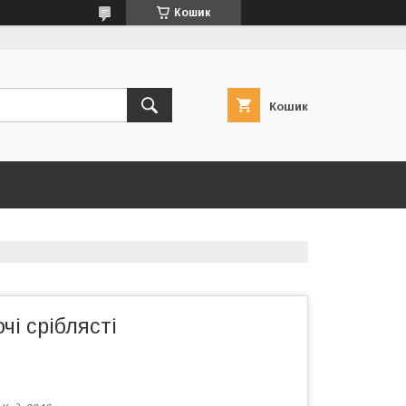
Кошик
Кошик
чі сріблясті