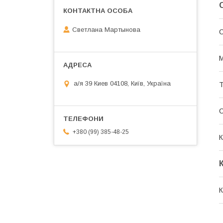
Светлана Мартынова
С
М
а/я 39 Киев 04108, Київ, Україна
Т
С
+380 (99) 385-48-25
К
К