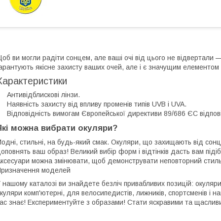
об ви могли радіти сонцем, але ваші очі від цього не відвертали
арантують якісне захисту ваших очей, але і є значущим елементом 
Характеристики
 Антивідблискові лінзи.
 Наявність захисту від впливу променів типів UVB і UVA.
 Відповідність вимогам Європейської директиви 89/686 ЄС відпов
Які можна вибрати окуляри?
одні, стильні, на будь-який смак. Окуляри, що захищають від сонця
оповнять ваш образ! Великий вибір форм і відтінків дасть вам підіб
ксесуари можна змінювати, щоб демонструвати неповторний стиль
ризначення моделей
 нашому каталозі ви знайдете безліч привабливих позицій: окуляри чо
куляри комп'ютерні, для велосипедистів, лижників, спортсменів і на
ас знає! Експериментуйте з образами! Стати яскравими та щаслив