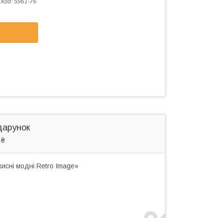
Код:
5961-76
дарунок
 ₴
исні модні Retro Image»