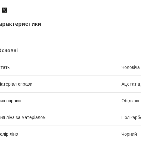
арактеристики
Основні
тать
Чоловіча
атеріал оправи
Ацетат 
ип оправи
Обідкові
ип лінз за матеріалом
Полікарб
олір лінз
Чорний