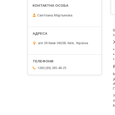
Светлана Мартынова
Щ
г
а/я 39 Киев 04108, Київ, Україна
•
•
•
+380 (99) 385-48-25
М
д
А
П
У
о
в