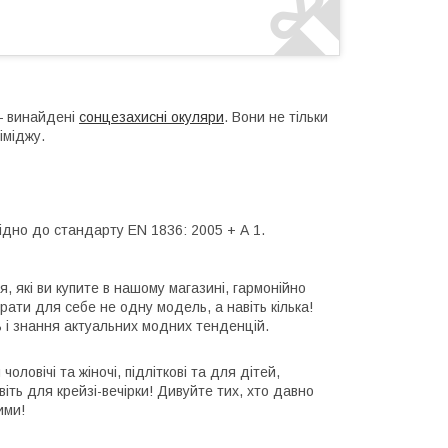
 — винайдені
сонцезахисні окуляри
. Вони не тільки
іміджу.
ідно до стандарту EN 1836: 2005 + А 1.
, які ви купите в нашому магазині, гармонійно
рати для себе не одну модель, а навіть кілька!
 і знання актуальних модних тенденцій.
ловічі та жіночі, підліткові та для дітей,
віть для крейзі-вечірки! Дивуйте тих, хто давно
ими!