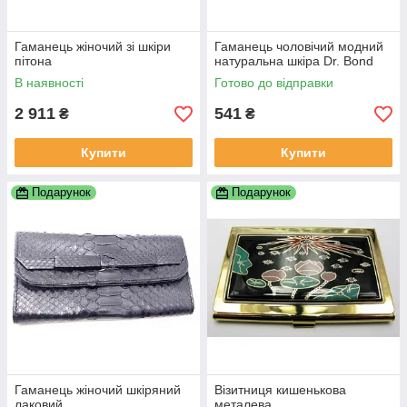
Гаманець жіночий зі шкіри
Гаманець чоловічий модний
пітона
натуральна шкіра Dr. Bond
В наявності
Готово до відправки
2 911
541
₴
₴
Купити
Купити
Подарунок
Подарунок
Гаманець жіночий шкіряний
Візитниця кишенькова
лаковий
металева