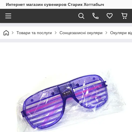
Интернет магазин сувениров Старик Хоттабыч
Товари та послуги
Сонцезахисні окуляри
Окуляри ві