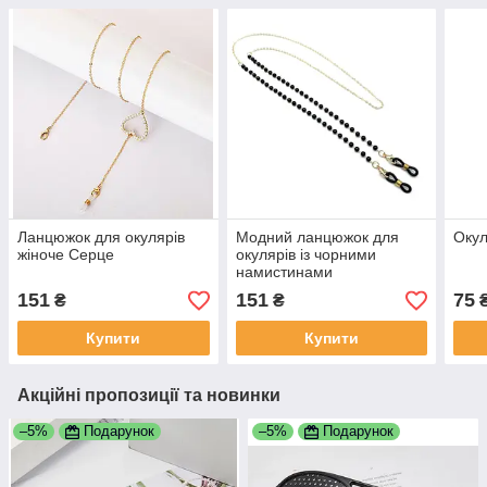
Ланцюжок для окулярів
Модний ланцюжок для
Окул
жіноче Серце
окулярів із чорними
намистинами
151
151
75
₴
₴
Купити
Купити
Акційні пропозиції та новинки
–5%
Подарунок
–5%
Подарунок