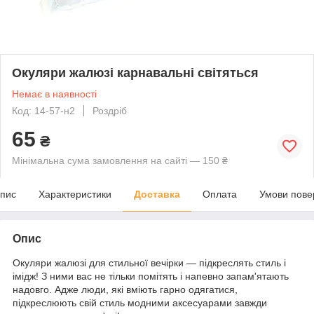
Окуляри жалюзі карнавальні світяться
Немає в наявності
Код: 14-57-н2
Роздріб
65
₴
Мінімальна сума замовлення на сайті — 150 ₴
пис
Характеристики
Доставка
Оплата
Умови пове
Опис
Окуляри жалюзі для стильної вечірки — підкреслять стиль і
імідж! З ними вас не тільки помітять і напевно запам'ятають
надовго. Адже люди, які вміють гарно одягатися,
підкреслюють свій стиль модними аксесуарами завжди