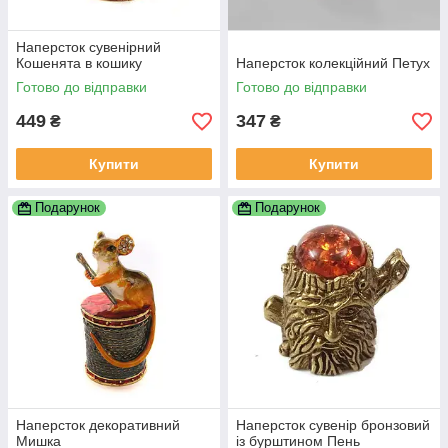
Наперсток сувенірний
Кошенята в кошику
Наперсток колекційний Петух
Готово до відправки
Готово до відправки
449
347
₴
₴
Купити
Купити
Подарунок
Подарунок
Наперсток декоративний
Наперсток сувенір бронзовий
Мишка
із бурштином Пень