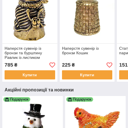
Наперстя сувенір із
Наперстя сувенір із
Стат
бронзи та бурштину
бронзи Кошик
пар
Равлик із листиком
785
225
151
₴
₴
Купити
Купити
Акційні пропозиції та новинки
Подарунок
Подарунок