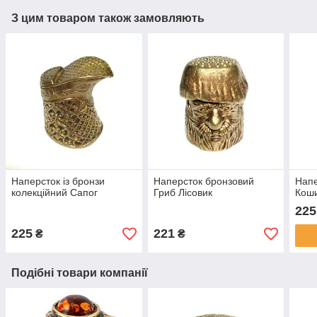
З цим товаром також замовляють
Наперсток із бронзи
Наперсток бронзовий
Напе
колекційний Сапог
Гриб Лісовик
Кош
225
225
221
₴
₴
Подібні товари компанії