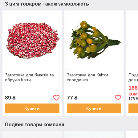
З цим товаром також замовляють
Заготовка для букетів та
Заготовка для Квітки
Пода
обручів Квіти
серединка
для 
166
ком
89
77
₴
₴
175 ₴
Купити
Купити
Подібні товари компанії