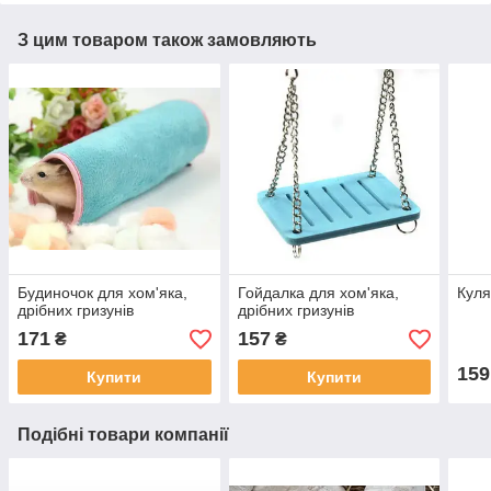
З цим товаром також замовляють
Будиночок для хом'яка,
Гойдалка для хом'яка,
Куля
дрібних гризунів
дрібних гризунів
171
157
₴
₴
159
Купити
Купити
Подібні товари компанії