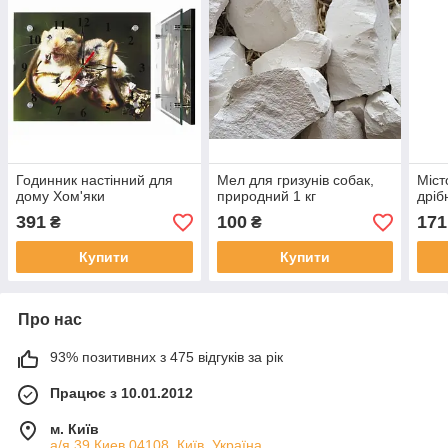
Годинник настінний для
Мел для гризунів собак,
Міст
дому Хом'яки
природний 1 кг
дріб
391
100
171
₴
₴
Купити
Купити
Про нас
93% позитивних з 475 відгуків за рік
Працює з 10.01.2012
м. Київ
а/я 39 Киев 04108, Київ, Україна