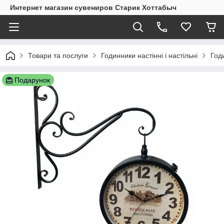
Интернет магазин сувениров Старик Хоттабыч
Товари та послуги
Годинники настінні і настільні
Год
Подарунок