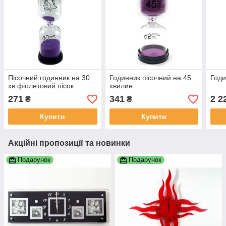
Пісочний годинник на 30
Годинник пісочний на 45
Годи
хв фіолетовий пісок
хвилин
271
341
2 2
₴
₴
Купити
Купити
Акційні пропозиції та новинки
Подарунок
Подарунок