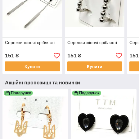
Сережки жіночі сріблясті
Сережки жіночі сріблясті
Сере
151
151
151
₴
₴
Купити
Купити
Акційні пропозиції та новинки
Подарунок
Подарунок