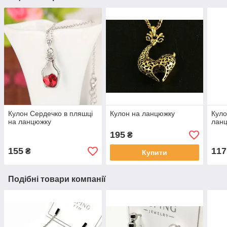
Кулон Сердечко в пляшці
Кулон на ланцюжку
Куло
на ланцюжку
лан
195
₴
155
117
₴
Купити
Подібні товари компанії