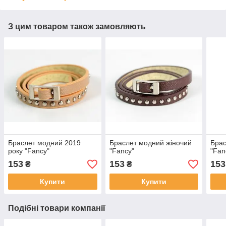
З цим товаром також замовляють
Браслет модний 2019
Браслет модний жіночий
Брас
року "Fancy"
"Fancy"
"Fan
153
153
153
₴
₴
Купити
Купити
Подібні товари компанії