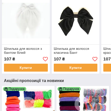
Шпилька для волосся з
Шпилька для волосся
Шпил
бантом білий
класична Бант
крас
107
107
107
₴
₴
Купити
Купити
Акційні пропозиції та новинки
Подарунок
Подарунок