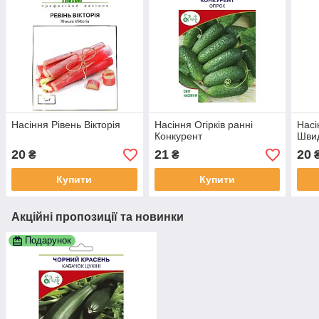
Насіння Рівень Вікторія
Насіння Огірків ранні
Насі
Конкурент
Швид
20
21
20
₴
₴
Купити
Купити
Акційні пропозиції та новинки
Подарунок