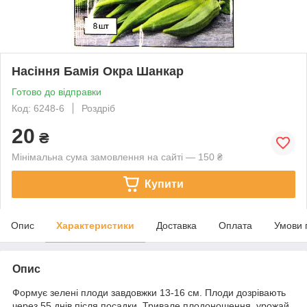
Насіння Бамія Окра Шанкар
Готово до відправки
Код: 6248-6
Роздріб
20
₴
Мінімальна сума замовлення на сайті — 150 ₴
Купити
Опис
Характеристики
Доставка
Оплата
Умови 
Опис
Формує зелені плоди завдовжки 13-16 см. Плоди дозрівають
через 55 днів після посадки. Тривале плодоношення, урожай