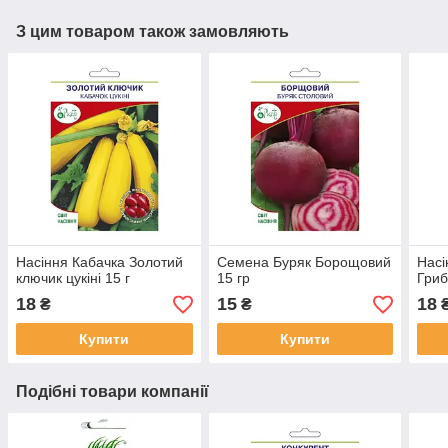
З цим товаром також замовляють
Насіння Кабачка Золотий
Семена Буряк Борощовий
Насі
ключик цукіні 15 г
15 гр
Гриб
18
15
18
₴
₴
Купити
Купити
Подібні товари компанії