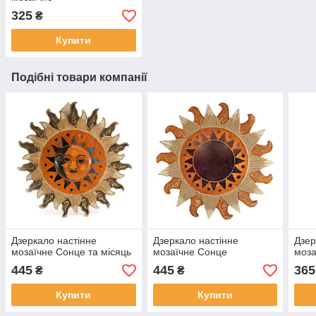
325
₴
Купити
Подібні товари компанії
Дзеркало настінне
Дзеркало настінне
Дзер
мозаїчне Сонце та місяць
мозаїчне Сонце
моза
445
445
365
₴
₴
Купити
Купити