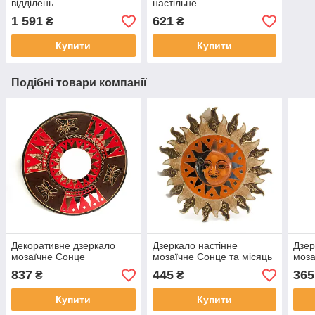
відділень
настільне
1 591
621
₴
₴
Купити
Купити
Подібні товари компанії
Декоративне дзеркало
Дзеркало настінне
Дзер
мозаїчне Сонце
мозаїчне Сонце та місяць
моза
837
445
365
₴
₴
Купити
Купити