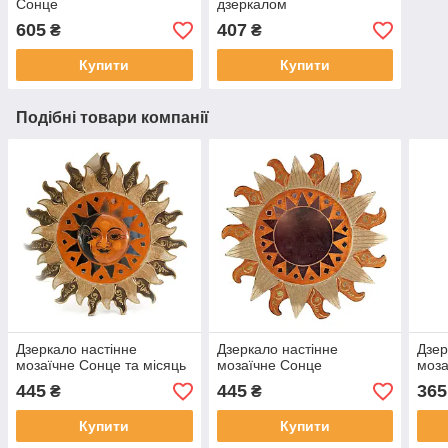
Сонце
дзеркалом
605
407
₴
₴
Купити
Купити
Подібні товари компанії
Дзеркало настінне
Дзеркало настінне
Дзер
мозаїчне Сонце та місяць
мозаїчне Сонце
моза
445
445
365
₴
₴
Купити
Купити