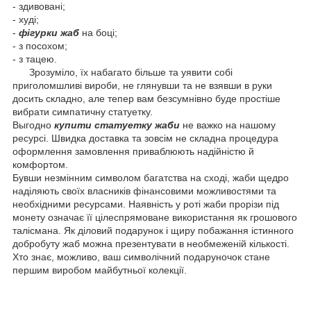
- здивовані;
- худі;
-
фігурки жаб
на боці;
- з посохом;
- з тацею.
Зрозуміло, їх набагато більше та уявити собі
приголомшливі вироби, не глянувши та не взявши в руки
досить складно, але тепер вам безсумнівно буде простіше
вибрати симпатичну статуетку.
Выгодно
купити статуетку жаби
не важко на нашому
ресурсі. Швидка доставка та зовсім не складна процедура
оформлення замовлення приваблюють надійністю й
комфортом.
Бувши незмінним символом багатства на сході, жаби щедро
наділяють своїх власників фінансовими можливостями та
необхідними ресурсами. Наявність у роті жаби прорізи під
монету означає її цілеспрямоване використання як грошового
талісмана. Як діловий подарунок і щиру побажання істинного
добробуту жаб можна презентувати в необмеженій кількості.
Хто знає, можливо, ваш символічний подаруночок стане
першим виробом майбутньої колекції.