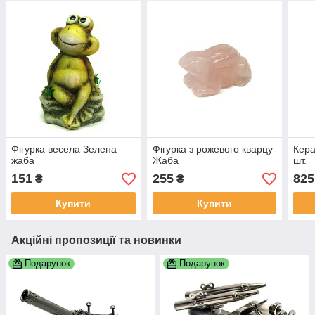
Фігурка весела Зелена
Фігурка з рожевого кварцу
Кера
жаба
Жаба
шт.
151
255
825
₴
₴
Купити
Купити
Акційні пропозиції та новинки
Подарунок
Подарунок