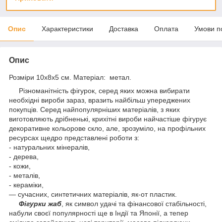
Опис
Характеристики
Доставка
Оплата
Умови п
Опис
Розміри 10х8х5 см.
Матеріал: метал.
Різноманітність фігурок, серед яких можна вибирати
необхідні вироби зараз, вразить найбільш упереджених
покупців. Серед найпопулярніших матеріалів, з яких
виготовляють дрібненькі, крихітні вироби найчастіше фігурує
декоративне кольорове скло, але, зрозуміло, на профільних
ресурсах щедро представлені роботи з:
- натуральних мінералів,
- дерева,
- кожи,
- металів,
- кераміки,
— сучасних, синтетичних матеріалів, як-от пластик.
Фігурки жаб
, як символ удачі та фінансової стабільності,
набули своєї популярності ще в Індії та Японії, а тепер