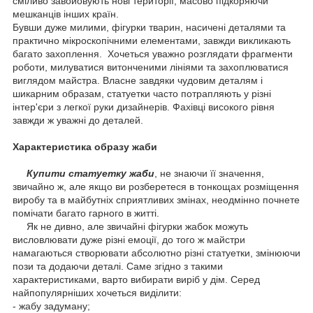
сміливо завойовують нові території, масово підкоряючи
мешканців інших країн.
Бувши дуже милими, фігурки тварин, насичені деталями та
практично мікроскопічними елементами, завжди викликають
багато захоплення. Хочеться уважно розглядати фрагменти
роботи, милуватися витонченими лініями та захоплюватися
виглядом майстра. Власне завдяки чудовим деталям і
шикарним образам, статуетки часто потрапляють у різні
інтер'єри з легкої руки дизайнерів. Фахівці високого рівня
завжди ж уважні до деталей.
Характеристика образу жаби
Купити статуетку жаби
, не знаючи її значення,
звичайно ж, але якщо ви розберетеся в тонкощах розміщення
виробу та в майбутніх сприятливих змінах, неодмінно почнете
помічати багато гарного в житті.
Як не дивно, але звичайні фігурки жабок можуть
висловлювати дуже різні емоції, до того ж майстри
намагаються створювати абсолютно різні статуетки, змінюючи
пози та додаючи деталі. Саме згідно з такими
характеристиками, варто вибирати виріб у дім. Серед
найпопулярніших хочеться виділити:
- жабу задуману;