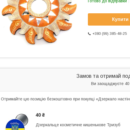
Готово до відправки
Купити
+380 (99) 385-48-25
Замов та отримай по
Ви заощаджуєте 40
Отримайте цю позицію безкоштовно при покупці «Дзеркало насті
40 ₴
Дзеркальце косметичне кишенькове Тризуб