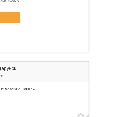
Код:
30287A
дарунок
 ₴
нне мозаїчне Сонце»