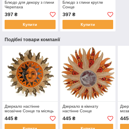
Блюдо для декору з глини
Блюдо з глини кругле
Черепаха
Сонце
397
397
₴
₴
Купити
Купити
Подібні товари компанії
Дзеркало настінне
Дзеркало в кімнату
Дзер
мозаїчне Сонце та місяць
настінне Сонце
моза
445
445
445
₴
₴
Купити
Купити