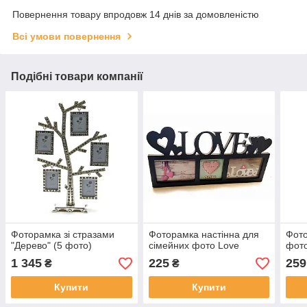
Повернення товару впродовж 14 днів за домовленістю
Всі умови повернення
Подібні товари компанії
Фоторамка зі стразами
Фоторамка настінна для
Фото
"Дерево" (5 фото)
сімейних фото Love
фот
1 345
225
259
₴
₴
Купити
Купити