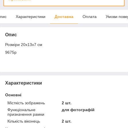
пис
Характеристики
Доставка
Оплата
Умови пове
Опис
Розміри 20х13х7 см
9675p
Характеристики
Основні
Місткість зображень
2 шт.
Функціональне
для фотографій
призначення рамки
Кількість віконець
2 шт.