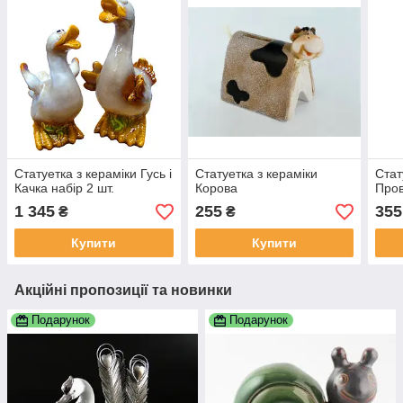
Статуетка з кераміки Гусь і
Статуетка з кераміки
Стат
Качка набір 2 шт.
Корова
Пров
1 345
255
355
₴
₴
Купити
Купити
Акційні пропозиції та новинки
Подарунок
Подарунок