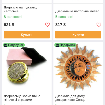
Дзеркало на підставці
настільне
Дзеркальце настільне метал
В наявності
В наявності
621
817
₴
₴
Купити
Купити
Подарунок
Подарунок
Дзеркальце косметичне
Дзеркало для дому
жіноче зі стразами
декоративне Сонце