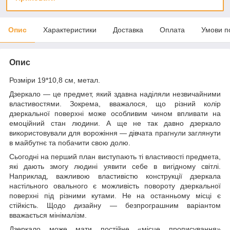
Опис
Характеристики
Доставка
Оплата
Умови п
Опис
Розміри 19*10,8 см, метал.
Дзеркало — це предмет, який здавна наділяли незвичайними
властивостями. Зокрема, вважалося, що різний колір
дзеркальної поверхні може особливим чином впливати на
емоційний стан людини. А ще не так давно дзеркало
використовували для ворожіння — дівчата прагнули заглянути
в майбутнє та побачити свою долю.
Сьогодні на перший план виступають ті властивості предмета,
які дають змогу людині уявити себе в вигідному світлі.
Наприклад, важливою властивістю конструкції дзеркала
настільного овального є можливість повороту дзеркальної
поверхні під різними кутами. Не на останньому місці є
стійкість. Щодо дизайну — безпрограшним варіантом
вважається мінімалізм.
Дзеркало може мати постійне «місце прописування»