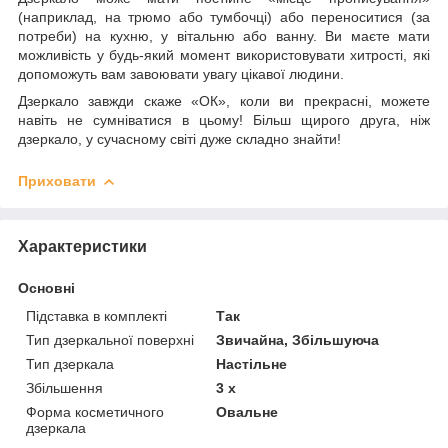
(наприклад, на трюмо або тумбочці) або переноситися (за
потреби) на кухню, у вітальню або ванну. Ви маєте мати
можливість у будь-який момент використовувати хитрості, які
допоможуть вам завоювати увагу цікавої людини.
Дзеркало завжди скаже «ОК», коли ви прекрасні, можете
навіть не сумніватися в цьому! Більш щирого друга, ніж
дзеркало, у сучасному світі дуже складно знайти!
Приховати
Характеристики
Основні
Підставка в комплекті
Так
Тип дзеркальної поверхні
Звичайна, Збільшуюча
Тип дзеркала
Настільне
Збільшення
3 х
Форма косметичного
Овальне
дзеркала