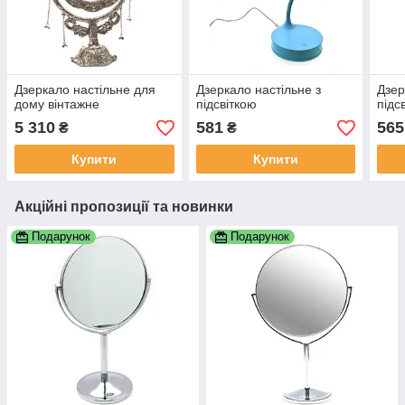
Дзеркало настільне для
Дзеркало настільне з
Дзер
дому вінтажне
підсвіткою
підс
5 310
581
565
₴
₴
Купити
Купити
Акційні пропозиції та новинки
Подарунок
Подарунок