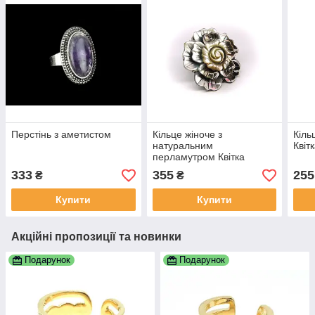
Перстінь з аметистом
Кільце жіноче з
Кіль
натуральним
Квіт
перламутром Квітка
333
355
255
₴
₴
Купити
Купити
Акційні пропозиції та новинки
Подарунок
Подарунок