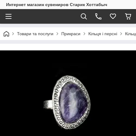
Интернет магазин сувениров Старик Хоттабыч
Товари та послуги
Прикраси
Кільця і персні
Кільц