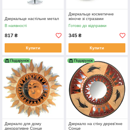
Дзеркальце косметичне
Дзеркальце настільне метал
жіноче зі стразами
В наявності
Готово до відправки
817
345
₴
₴
Купити
Купити
Подарунок
Подарунок
Дзеркало для дому
Дзеркало на стіну дерев'яне
декоративне Сонце
Сонце