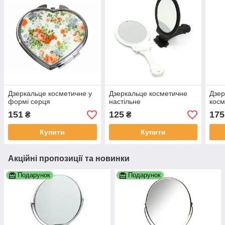
Дзеркальце косметичне у
Дзеркальце косметичне
Дзер
формі серця
настільне
косм
151
125
175
₴
₴
Купити
Купити
Акційні пропозиції та новинки
Подарунок
Подарунок