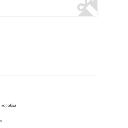
 коробка
ів