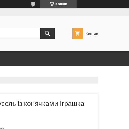
Кошик
Кошик
сель із конячками іграшка