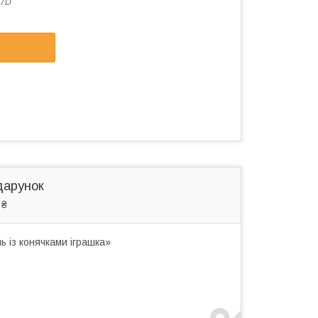
17D
дарунок
 ₴
 із конячками іграшка»