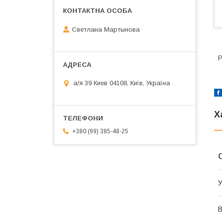
Светлана Мартынова
Р
а/я 39 Киев 04108, Київ, Україна
Х
+380 (99) 385-48-25
У
В