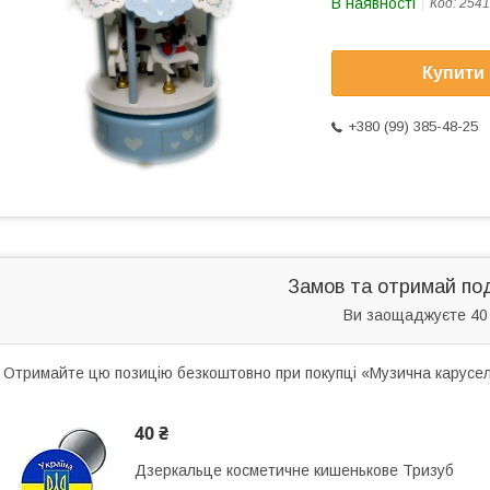
В наявності
Код:
254
Купити
+380 (99) 385-48-25
Замов та отримай по
Ви заощаджуєте 40
Отримайте цю позицію безкоштовно при покупці «Музична карусель
40 ₴
Дзеркальце косметичне кишенькове Тризуб