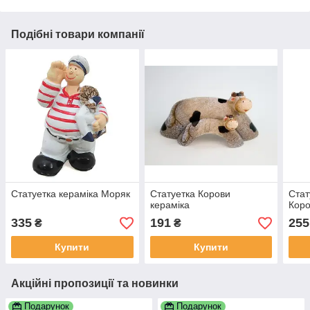
Подібні товари компанії
Статуетка кераміка Моряк
Статуетка Корови
Стат
кераміка
Кор
335
191
255
₴
₴
Купити
Купити
Акційні пропозиції та новинки
Подарунок
Подарунок