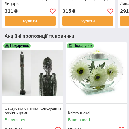
Лицарю
Лица
311
315
291
₴
₴
Купити
Купити
Акційні пропозиції та новинки
Подарунок
Подарунок
Статуетка етнічна Конфуцій із
рахівницями
Квітка в склі
В наявності
В наявності