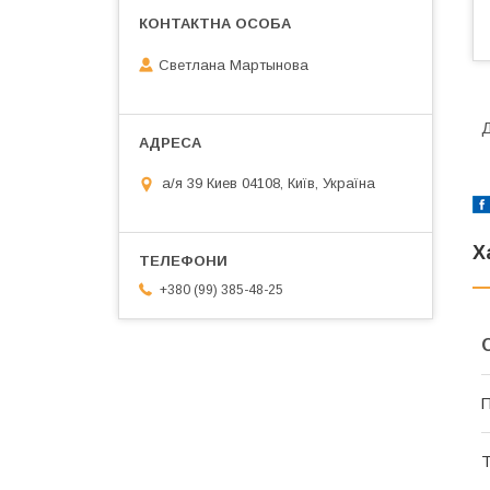
Светлана Мартынова
Д
а/я 39 Киев 04108, Київ, Україна
Х
+380 (99) 385-48-25
П
Т